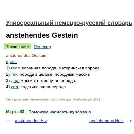
Универсальный немецко-русский словарь
anstehendes Gestein
Толкование
Перевод
anstehendes Gestein
прил.
1)
геол.
коренная порода, материнская порода
2)
тех.
порода в целике, породный массив
3)
дор.
массив, нетронутая порода
4)
сил.
подстилающая порода
Универсальный немецко-русский словарь
.
Академик.ру
.
2011
.
Игры ⚽
Поможем написать курсовую
anstehendes Erz
anstehendes Holz