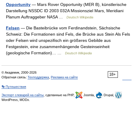
Opportunity
— Mars Rover Opportunity (MER B), künstlerische
Darstellung NSSDC ID 2003 032A Missionsziel Mars, Meridiani
Planum Auftraggeber NASA …
Deutsch Wikipedia
Felsen
— Die Basteibrücke vom Ferdinandstein, Sächsische
Schweiz: Die Formationen sind Fels, die Brücke aus Stein Als Fels
oder Felsen wird unspezifisch ein größeres Gebilde aus
Festgestein, eine zusammenhängende Gesteinseinheit
(geologische Formation)… …
Deutsch Wikipedia
© Академик, 2000-2026
18+
Обратная связь:
Техподдержка
,
Реклама на сайте
👣 Путешествия
Экспорт словарей на сайты
, сделанные на PHP,
Joomla,
Drupal,
WordPress, MODx.